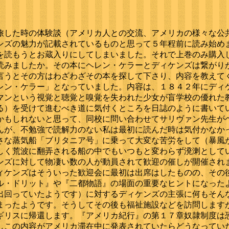
した時の体験談（アメリカ人との交流、アメリカの様々な公
ンズの魅力が記載されているものと思って５年程前に読み始め
を読もうとお蔵入りにしてしまいました。それで上巻のみ購入
読みましたか。その本にヘレン・ケラーとディケンズは繋がり
言うとその方はわざわざその本を探して下さり、内容を教えて
レン・ケラー」となっていました。内容は、１８４２年にディ
マンという視覚と聴覚と嗅覚を失われた少女が盲学校の優れた
る）を受けて進むべき道に気付くところを日誌のように書いて
かもしれないと思って、同校に問い合わせてサリヴァン先生が
んが、不勉強で読解力のない私は最初に読んだ時は気付かなか
さな蒸気船「ブリタニア号」に乗って大変な苦労をして（暴風
しく荒波に翻弄される船の中でもいつもと変わらず溌溂として
ンズに対して物凄い数の人が動員されて歓迎の催しが開催され
ィケンズはそういった歓迎会に最初は出席はしたものの、その
ル・ドリット』や『二都物語』の場面の重要なヒントになった
出回っていたようです）に対するディケンズの主張に何もそん
まったようです。そうしてその後も福祉施設などを訪問します
ギリスに帰還します。『アメリカ紀行』の第１７章奴隷制度は
しこの内容がアメリカ滞在中に発表されていたらどうなってい