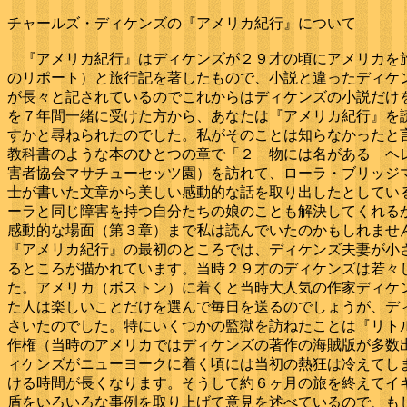
チャールズ・ディケンズの『アメリカ紀行』について
『アメリカ紀行』はディケンズが２９才の頃にアメリカを旅
のリポート）と旅行記を著したもので、小説と違ったディケ
が長々と記されているのでこれからはディケンズの小説だけ
を７年間一緒に受けた方から、あなたは『アメリカ紀行』を
すかと尋ねられたのでした。私がそのことは知らなかったと
教科書のような本のひとつの章で「
２ 物には名がある ヘ
害者協会マサチューセッツ園）を訪れて、ローラ・ブリッジ
士が書いた文章から美しい感動的な話を取り出したとしてい
ーラと同じ障害を持つ自分たちの娘のことも解決してくれる
感動的な場面（第３章）まで私は読んでいたのかもしれませ
『アメリカ紀行』の最初のところでは、ディケンズ夫妻が小
るところが描かれています。当時２９才のディケンズは若々
た。アメリカ（ボストン）に着くと当時大人気の作家ディケ
た人は楽しいことだけを選んで毎日を送るのでしょうが、デ
さいたのでした。特にいくつかの監獄を訪ねたことは『リト
作権（当時のアメリカではディケンズの著作の海賊版が多数
ィケンズがニューヨークに着く頃には当初の熱狂は冷えてし
ける時間が長くなります。そうして約６ヶ月の旅を終えてイ
盾をいろいろな事例を取り上げて意見を述べているので、も