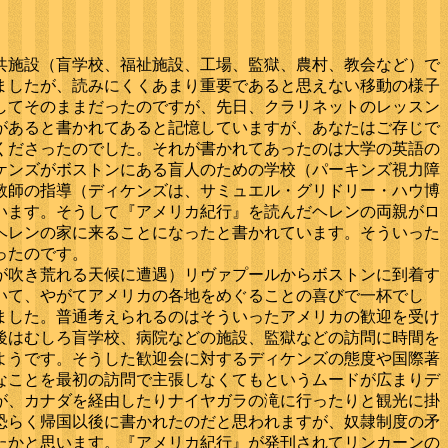
共施設（盲学校、福祉施設、工場、監獄、農村、教会など）で
ましたが、読みにくくあまり重要であると思えない移動の様子
してそのままだったのですが、先日、クラリネットのレッスン
があると書かれてあると記憶していますが、あなたはご存じで
くださったのでした。それが書かれてあったのは大学の英語の
ケンズがボストンにある盲人のための学校（パーキンズ視力障
教師の指導（ディケンズは、サミュエル・グリドリー・ハウ博
います。そうして『アメリカ紀行』を読んだヘレンの両親がロ
ヘレンの家に来ることになったと書かれています。
そういった
ったのです。
が吹き荒れる天候に遭遇）リヴァプールからボストンに到着す
いて、やがてアメリカの各地をめぐることの喜びで一杯でし
ました。普通考えられるのはそういったアメリカの歓迎を受け
後はむしろ盲学校、病院などの施設、監獄などの訪問に時間を
ようです。そうした歓迎会に対するディケンズの態度や国際著
なことを最初の訪問で主張しなくてもというムードが広まりデ
が、カナダを経由したりナイヤガラの滝に行ったりと観光に掛
恐らく帰国以後に書かれたのだと思われますが、奴隷制度の矛
たかと思います。『アメリカ紀行』が発刊されてリンカーンの